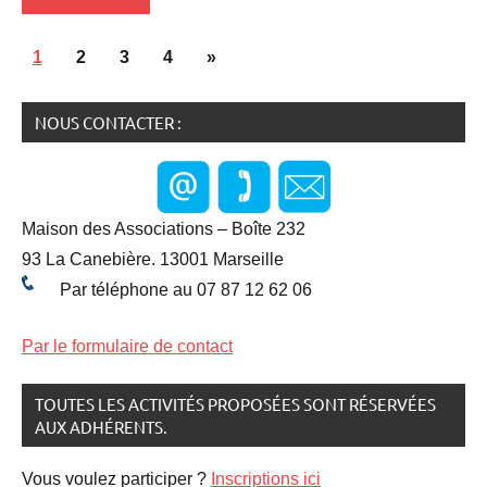
Pagination
Activité
Articles
1
2
3
4
»
Sportives
des
suivants
publications
NOUS CONTACTER :
Blog
Randonnées
Maison des Associations – Boîte 232
93 La Canebière. 13001 Marseille
Par téléphone au 07 87 12 62 06
Par le formulaire de contact
TOUTES LES ACTIVITÉS PROPOSÉES SONT RÉSERVÉES
AUX ADHÉRENTS.
Vous voulez participer ?
Inscriptions ici