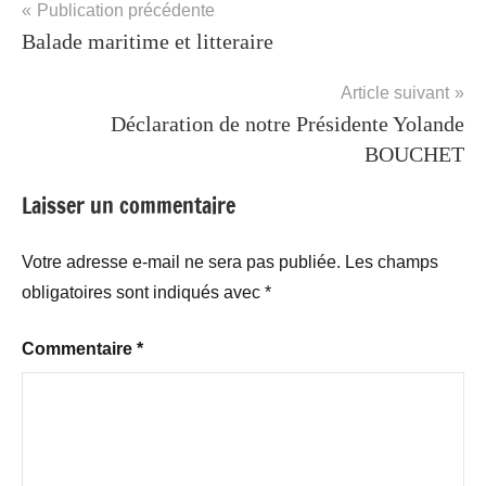
Navigation
Publication précédente
détente
,
Balade maritime et litteraire
de
Loisirs
,
Pétanque
l’article
Article suivant
Déclaration de notre Présidente Yolande
BOUCHET
Laisser un commentaire
Votre adresse e-mail ne sera pas publiée.
Les champs
obligatoires sont indiqués avec
*
Commentaire
*