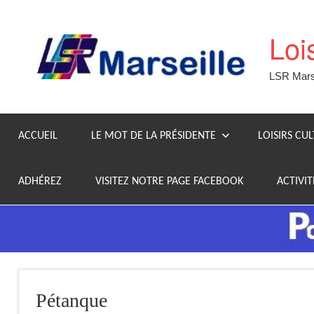
Aller
au
Loi
contenu
LSR Marse
ACCUEIL
LE MOT DE LA PRÉSIDENTE
LOISIRS CU
ADHÉREZ
VISITEZ NOTRE PAGE FACEBOOK
ACTIVIT
Pétanque