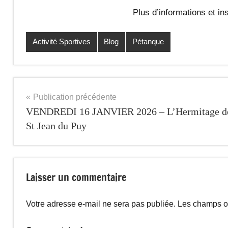
Plus d’informations et in
Activité Sportives
Blog
Pétanque
Étiqueté
avec
détente
,
Loisirs
,
Navigation
Publication précédente
Pétanque
VENDREDI 16 JANVIER 2026 – L’Hermitage d
de
St Jean du Puy
l’article
Laisser un commentaire
Votre adresse e-mail ne sera pas publiée.
Les champs ob