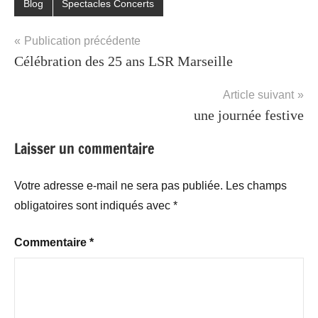
Blog
Spectacles Concerts
Étiqueté
avec
Navigation
Publication précédente
Culture
,
Célébration des 25 ans LSR Marseille
de
Loisirs
,
Sortie
l’article
Article suivant
une journée festive
Laisser un commentaire
Votre adresse e-mail ne sera pas publiée.
Les champs
obligatoires sont indiqués avec
*
Commentaire
*