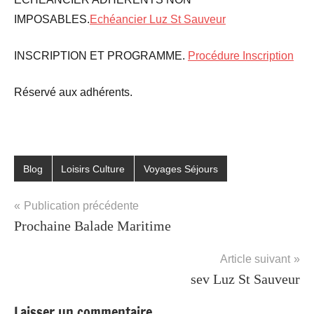
IMPOSABLES.
Echéancier Luz St Sauveur
INSCRIPTION ET PROGRAMME.
Procédure Inscription
Réservé aux adhérents.
Blog
Loisirs Culture
Voyages Séjours
Navigation
Publication précédente
Prochaine Balade Maritime
de
l’article
Article suivant
sev Luz St Sauveur
Laisser un commentaire