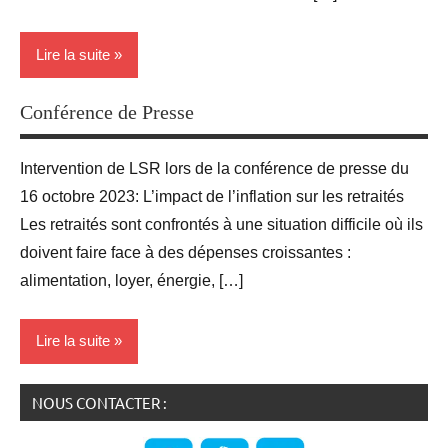
Lire la suite
Conférence de Presse
Blog
groupe
Intervention de LSR lors de la conférence de presse du
des 9
16 octobre 2023: L’impact de l’inflation sur les retraités
Revendications
Les retraités sont confrontés à une situation difficile où ils
doivent faire face à des dépenses croissantes :
alimentation, loyer, énergie, […]
Lire la suite
NOUS CONTACTER :
Blog
Conférence