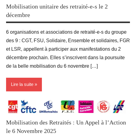
des 9
Mobilisation unitaire des retraité-e-s le 2
décembre
Revendications
6 organisations et associations de retraité-e-s du groupe
des 9 : CGT, FSU, Solidaire, Ensemble et solidaires, FGR
et LSR, appellent à participer aux manifestations du 2
décembre prochain. Elles s’inscrivent dans la poursuite
de la belle mobilisation du 6 novembre […]
Lire la suite
Blog
groupe
Mobilisation des Retraités : Un Appel à l’Action
des 9
le 6 Novembre 2025
Revendications