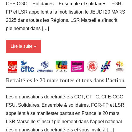
CFE CGC – Solidaires – Ensemble et solidaires – FGR-
FP et LSR appellent à la mobilisation le JEUDI 20 MARS
2025 dans toutes les Régions. LSR Marseille s’inscrit
pleinement dans […]
Lire la suite
Blog
groupe
Retraité·es le 20 mars toutes et tous dans l’action
des 9
Revendications
Les organisations de retraité-e-s CGT, CFTC, CFE-CGC,
FSU, Solidaires, Ensemble & solidaires, FGR-FP et LSR,
appellent à se manifester partout en France le 20 mars.
LSR Marseille s’inscrit pleinement dans l’appel national
des organisations de retraité-e-s et vous invite à […]