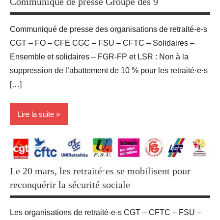
Communiqué de presse Groupe des 9
Communiqué de presse des organisations de retraité-e-s
CGT – FO – CFE CGC – FSU – CFTC – Solidaires –
Ensemble et solidaires – FGR-FP et LSR : Non à la
suppression de l’abattement de 10 % pour les retraité·e·s
[…]
Lire la suite
Blog
groupe
Le 20 mars, les retraité·es se mobilisent pour
des 9
reconquérir la sécurité sociale
Revendications
Les organisations de retraité-e-s CGT – CFTC – FSU –