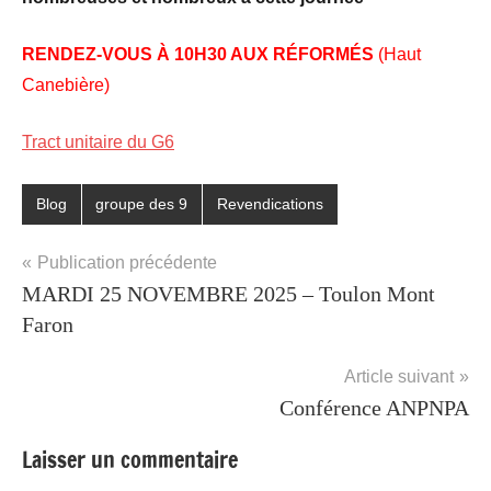
RENDEZ-VOUS À 10H30 AUX RÉFORMÉS
(Haut
Canebière)
Tract unitaire du G6
Blog
groupe des 9
Revendications
Étiqueté
avec
Navigation
Publication précédente
Groupe
MARDI 25 NOVEMBRE 2025 – Toulon Mont
de
des
Faron
9
,
l’article
Journée
Article suivant
d’action
,
Pouvoir
Conférence ANPNPA
d'achat
,
Laisser un commentaire
Revendications
,
Sécurité