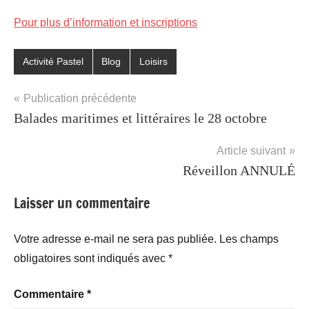
Pour plus d’information et inscriptions
Activité Pastel
Blog
Loisirs
Étiqueté
avec
Navigation
Publication précédente
Loisir
Balades maritimes et littéraires le 28 octobre
de
créatifs
,
Pastel
l’article
Article suivant
Réveillon ANNULÉ
Laisser un commentaire
Votre adresse e-mail ne sera pas publiée.
Les champs
obligatoires sont indiqués avec
*
Commentaire
*