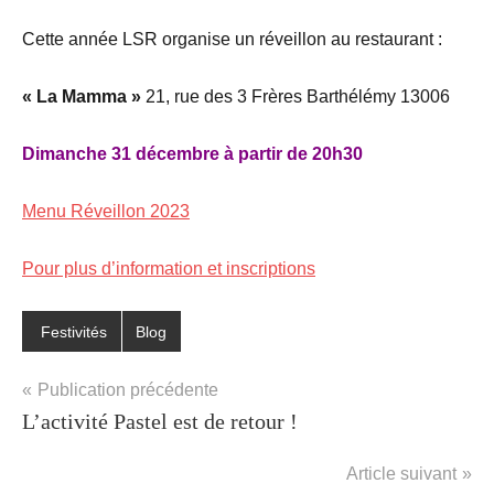
Cette année LSR organise un réveillon au restaurant :
« La Mamma »
21, rue des 3 Frères Barthélémy 13006
Dimanche 31 décembre à partir de 20h30
Menu Réveillon 2023
Pour plus d’information et inscriptions
Festivités
Blog
Étiqueté
avec
Navigation
Publication précédente
Festivités
,
L’activité Pastel est de retour !
de
Réveillon
l’article
Article suivant