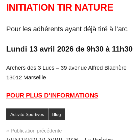
INITIATION TIR NATURE
2026
Pour les adhérents ayant déjà tiré à l’arc
Lundi 13 avril 2026 de 9h30 à 11h30
Archers des 3 Lucs – 39 avenue Alfred Blachère
13012 Marseille
POUR PLUS D’INFORMATIONS
Activité Sportives
Blog
Étiqueté
avec
Navigation
Publication précédente
Activités
VENDREDI 10 AVRIL 2026 – La Parloire