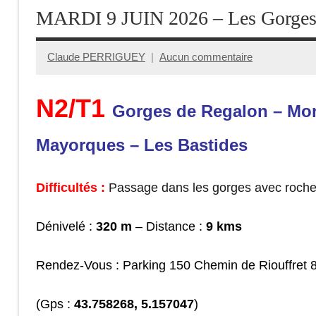
MARDI 9 JUIN 2026 – Les Gorges
Claude PERRIGUEY
Aucun commentaire
9
juin
N2/T1
2026
Gorges de Regalon – Mont
Mayorques – Les Bastides
Difficultés :
Passage dans les gorges avec roche
Dénivelé :
320 m
– Distance :
9 kms
Rendez-Vous : Parking 150 Chemin de Riouffret 
(Gps :
43.758268, 5.157047
)