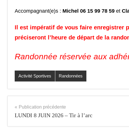
Accompagnant(e)s :
Michel
06 15 99 78 59
et
Cla
Il est impératif de vous faire enregistr
préciseront l’heure de départ de la rando
Randonnée réservée aux adhé
Activité Sportives
Randonnées
Navigation
Publication précédente
LUNDI 8 JUIN 2026 – Tir à l’arc
de
l’article