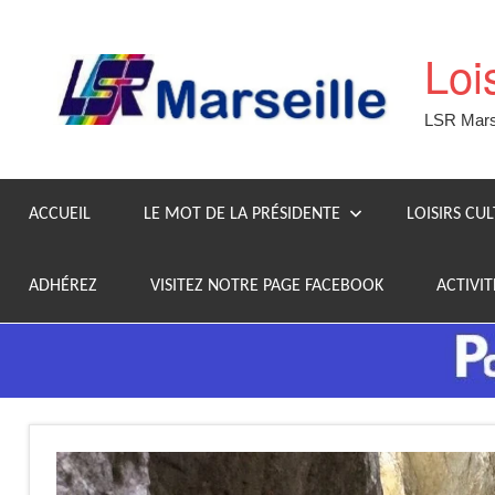
Aller
au
Loi
contenu
LSR Marse
ACCUEIL
LE MOT DE LA PRÉSIDENTE
LOISIRS CU
ADHÉREZ
VISITEZ NOTRE PAGE FACEBOOK
ACTIVIT