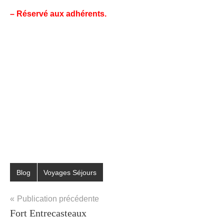
– Réservé aux adhérents.
Blog
Voyages Séjours
Étiqueté
avec
Navigation
Publication précédente
Loisirs
,
Fort Entrecasteaux
de
Séjours
,