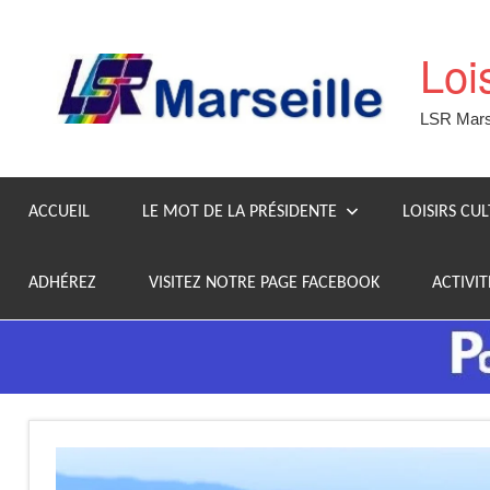
Aller
au
Loi
contenu
LSR Marse
ACCUEIL
LE MOT DE LA PRÉSIDENTE
LOISIRS CU
ADHÉREZ
VISITEZ NOTRE PAGE FACEBOOK
ACTIVIT