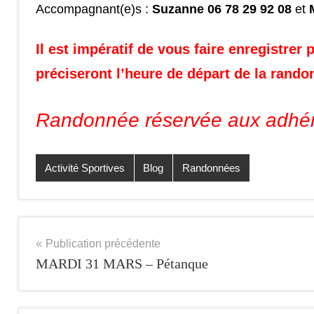
Accompagnant(e)s :
Suzanne 06 78 29 92 08
et
M
Il est impératif de vous faire enregistr
préciseront l’heure de départ de la rando
Randonnée réservée aux adhé
Activité Sportives
Blog
Randonnées
Navigation
Publication précédente
MARDI 31 MARS – Pétanque
de
l’article