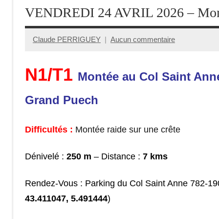
VENDREDI 24 AVRIL 2026 – Mont
Claude PERRIGUEY
Aucun commentaire
1
avril
N1/T1
2026
Montée au Col Saint Anne
Grand Puech
Difficultés :
Montée raide sur une crête
Dénivelé :
250 m
– Distance :
7 kms
Rendez-Vous : Parking du Col Saint Anne 782-1
43.411047, 5.491444
)